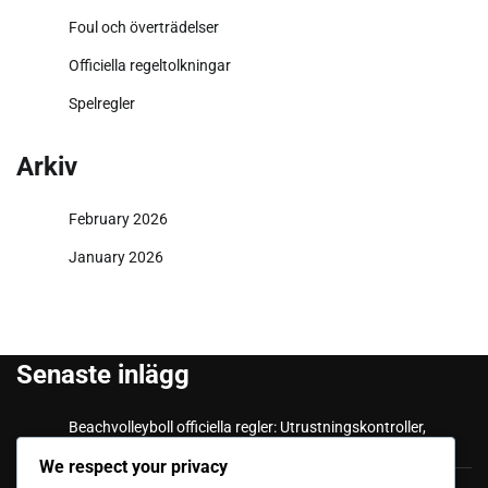
Foul och överträdelser
Officiella regeltolkningar
Spelregler
Arkiv
February 2026
January 2026
Senaste inlägg
Beachvolleyboll officiella regler: Utrustningskontroller,
spelaruniformer, regler för varumärkesprofilering
We respect your privacy
Beachvolleyboll officiella regler: Uppvärmningsprocedurer,