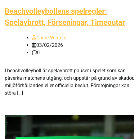
Beachvolleybollens spelregler:
Spelavbrott, Förseningar, Timeoutar
Chloe Winters
03/02/2026
0
I beachvolleyboll är spelavbrott pauser i spelet som kan
påverka matchens utgång, och uppstår på grund av skador,
miljöförhållanden eller officiella beslut. Fördröjningar kan
störa […]