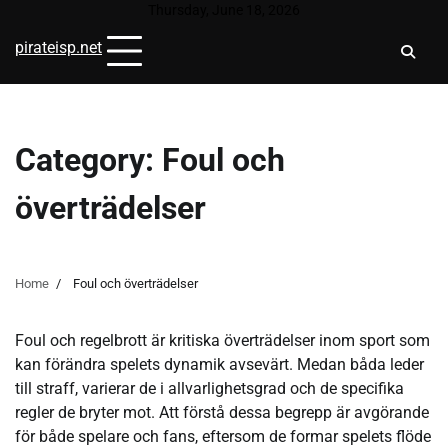
Skip
Thursday, June 18, 2026
to
pirateisp.net
content
Category:
Foul och
överträdelser
Home
Foul och överträdelser
Foul och regelbrott är kritiska överträdelser inom sport som
kan förändra spelets dynamik avsevärt. Medan båda leder
till straff, varierar de i allvarlighetsgrad och de specifika
regler de bryter mot. Att förstå dessa begrepp är avgörande
för både spelare och fans, eftersom de formar spelets flöde