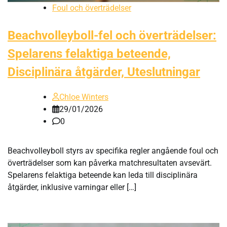
Foul och överträdelser
Beachvolleyboll-fel och överträdelser:
Spelarens felaktiga beteende,
Disciplinära åtgärder, Uteslutningar
Chloe Winters
29/01/2026
0
Beachvolleyboll styrs av specifika regler angående foul och
överträdelser som kan påverka matchresultaten avsevärt.
Spelarens felaktiga beteende kan leda till disciplinära
åtgärder, inklusive varningar eller […]