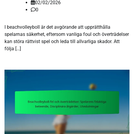
02/02/2026
0
I beachvolleyboll är det avgörande att upprätthålla
spelarnas säkerhet, eftersom vanliga foul och överträdelser
kan störa rättvist spel och leda till allvarliga skador. Att
följa […]