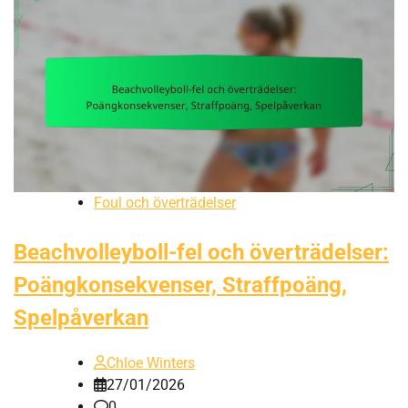
Foul och överträdelser
Beachvolleyboll-fel och överträdelser:
Poängkonsekvenser, Straffpoäng,
Spelpåverkan
Chloe Winters
27/01/2026
0