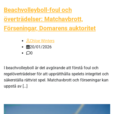
Beachvolleyboll-foul och
överträdelser: Matchavbrott,
Förseningar, Domarens auktoritet
Chloe Winters
20/01/2026
0
I beachvolleyboll är det avgörande att förstå foul och
regelöverträdelser för att upprätthålla spelets integritet och
säkerställa rättvist spel. Matchavbrott och förseningar kan
uppstå av […]