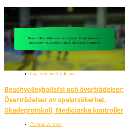
Foul och överträdelser
Beachvolleybollsfel och överträdelser:
Överträdelser av spelarsäkerhet,
Skadeprotokoll, Medicinska kontroller
Chloe Winters