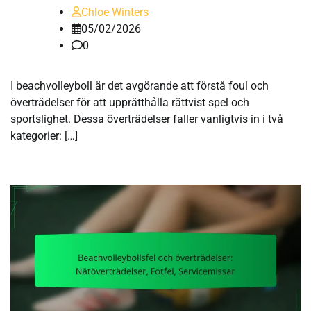
Chloe Winters
05/02/2026
0
I beachvolleyboll är det avgörande att förstå foul och
överträdelser för att upprätthålla rättvist spel och
sportslighet. Dessa överträdelser faller vanligtvis in i två
kategorier: […]