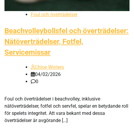
Foul och överträdelser
Beachvolleybollsfel och överträdelser:
Nätöverträdelser, Fotfel,
Servicemissar
Chloe Winters
04/02/2026
0
Foul och överträdelser i beachvolley, inklusive
nätöverträdelser, fotfel och servfel, spelar en betydande roll
för spelets integritet. Att vara bekant med dessa
överträdelser är avgörande […]