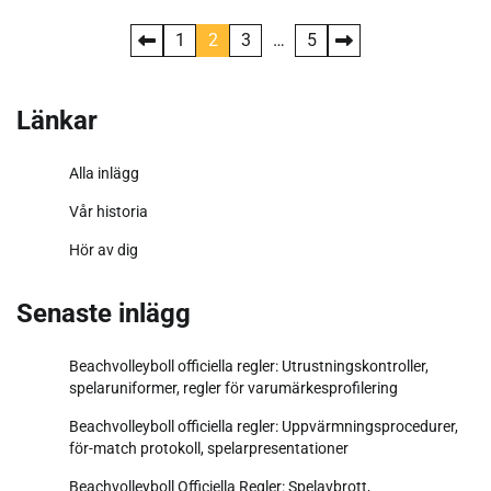
Posts
1
2
3
…
5
pagination
Länkar
Alla inlägg
Vår historia
Hör av dig
Senaste inlägg
Beachvolleyboll officiella regler: Utrustningskontroller,
spelaruniformer, regler för varumärkesprofilering
Beachvolleyboll officiella regler: Uppvärmningsprocedurer,
för-match protokoll, spelarpresentationer
Beachvolleyboll Officiella Regler: Spelavbrott,