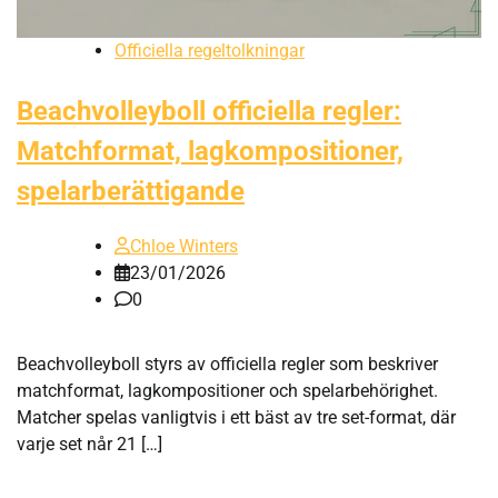
Officiella regeltolkningar
Beachvolleyboll officiella regler:
Matchformat, lagkompositioner,
spelarberättigande
Chloe Winters
23/01/2026
0
Beachvolleyboll styrs av officiella regler som beskriver
matchformat, lagkompositioner och spelarbehörighet.
Matcher spelas vanligtvis i ett bäst av tre set-format, där
varje set når 21 […]