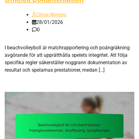
Chloe Winters
28/01/2026
0
I beachvolleyboll är matchrapportering och poängräkning
avgörande för att upprätthålla spelets integritet. Att följa
specifika regler säkerställer noggrann dokumentation av
resultat och spelarnas prestationer, medan […]