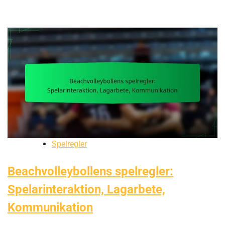
Spelregler
Beachvolleybollens spelregler:
Spelarinteraktion, Lagarbete,
Kommunikation