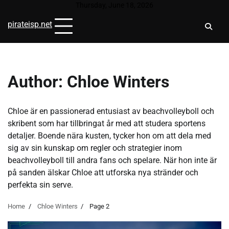
Skip
Thursday, June 18, 2026
to
pirateisp.net
content
Author:
Chloe Winters
Chloe är en passionerad entusiast av beachvolleyboll och
skribent som har tillbringat år med att studera sportens
detaljer. Boende nära kusten, tycker hon om att dela med
sig av sin kunskap om regler och strategier inom
beachvolleyboll till andra fans och spelare. När hon inte är
på sanden älskar Chloe att utforska nya stränder och
perfekta sin serve.
Home
Chloe Winters
Page 2