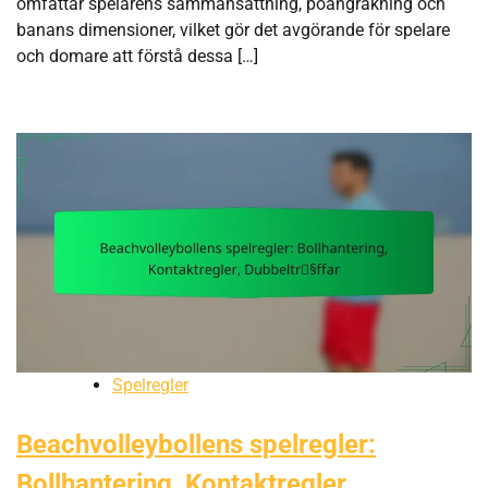
omfattar spelarens sammansättning, poängräkning och
banans dimensioner, vilket gör det avgörande för spelare
och domare att förstå dessa […]
Spelregler
Beachvolleybollens spelregler:
Bollhantering, Kontaktregler,