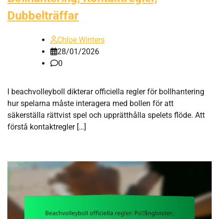
Dubbelträffar
Chloe Winters
28/01/2026
0
I beachvolleyboll dikterar officiella regler för bollhantering
hur spelarna måste interagera med bollen för att
säkerställa rättvist spel och upprätthålla spelets flöde. Att
förstå kontaktregler […]