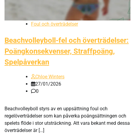
Foul och överträdelser
Beachvolleyboll-fel och överträdelser:
Poängkonsekvenser, Straffpoäng,
Spelpåverkan
Chloe Winters
27/01/2026
0
Beachvolleyboll styrs av en uppsättning foul och
regelöverträdelser som kan påverka poängsättningen och
spelets flöde i stor utsträckning. Att vara bekant med dessa
överträdelser är […]