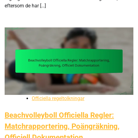
eftersom de har […]
Officiella regeltolkningar
Beachvolleyboll Officiella Regler:
Matchrapportering, Poängräkning,
Officiell Dokumentation