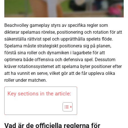
Beachvolley gameplay styrs av specifika regler som
dikterar spelarnas rörelse, positionering och rotation för att
säkerställa rättvist spel och upprätthålla spelets flöde.
Spelarna måste strategiskt positionera sig på planen,
förstå sina roller och dynamiken i lagarbete för att
optimera både offensiva och defensiva spel. Dessutom
kräver rotationssystemet att spelarna byter positioner efter
att ha vunnit en serve, vilket gör att de får uppleva olika
roller under matchen.
Key sections in the article:
Vad är de officiella reglerna för