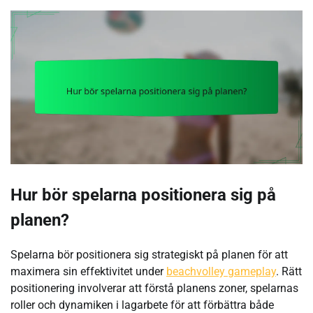
Hur bör spelarna positionera sig på
planen?
Spelarna bör positionera sig strategiskt på planen för att
maximera sin effektivitet under
beachvolley gameplay
. Rätt
positionering involverar att förstå planens zoner, spelarnas
roller och dynamiken i lagarbete för att förbättra både