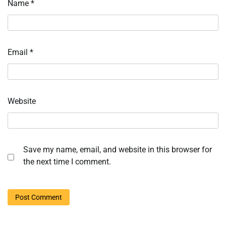
Name
*
Email
*
Website
Save my name, email, and website in this browser for
the next time I comment.