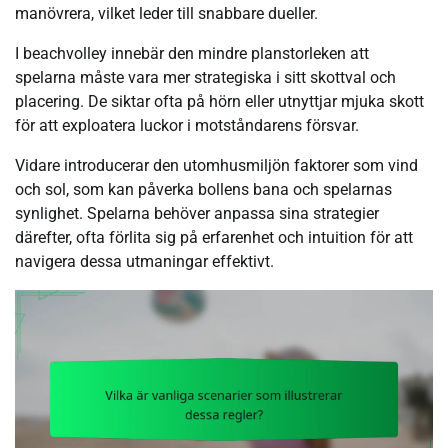
manövrera, vilket leder till snabbare dueller.
I beachvolley innebär den mindre planstorleken att
spelarna måste vara mer strategiska i sitt skottval och
placering. De siktar ofta på hörn eller utnyttjar mjuka skott
för att exploatera luckor i motståndarens försvar.
Vidare introducerar den utomhusmiljön faktorer som vind
och sol, som kan påverka bollens bana och spelarnas
synlighet. Spelarna behöver anpassa sina strategier
därefter, ofta förlita sig på erfarenhet och intuition för att
navigera dessa utmaningar effektivt.