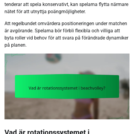
tenderar att spela konservativt, kan spelarna flytta närmare
nätet för att utnyttja poängmöjligheter.
Att regelbundet omvärdera positioneringen under matchen
är avgörande. Spelarna bör förbli flexibla och villiga att
byta roller vid behov för att svara på förändrade dynamiker
på planen.
Vad är rotationssystemet i