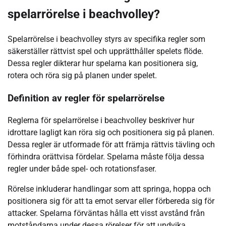
spelarrörelse i beachvolley?
Spelarrörelse i beachvolley styrs av specifika regler som
säkerställer rättvist spel och upprätthåller spelets flöde.
Dessa regler dikterar hur spelarna kan positionera sig,
rotera och röra sig på planen under spelet.
Definition av regler för spelarrörelse
Reglerna för spelarrörelse i beachvolley beskriver hur
idrottare lagligt kan röra sig och positionera sig på planen.
Dessa regler är utformade för att främja rättvis tävling och
förhindra orättvisa fördelar. Spelarna måste följa dessa
regler under både spel- och rotationsfaser.
Rörelse inkluderar handlingar som att springa, hoppa och
positionera sig för att ta emot servar eller förbereda sig för
attacker. Spelarna förväntas hålla ett visst avstånd från
motståndarna under dessa rörelser för att undvika