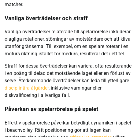
matcher.
Vanliga överträdelser och straff
Vanliga överträdelser relaterade till spelarrörelse inkluderar
olagliga rotationer, störningar av motståndare och att kliva
utanför gränserna. Till exempel, om en spelare roterar i en
moturs riktning istället för medurs, resulterar det i ett fel.
Straff för dessa överträdelser kan variera, ofta resulterande
i en poäng tilldelad det motstående laget eller en förlust av
serve. Återkommande överträdelser kan leda till ytterligare
disciplinära åtgärder
, inklusive varningar eller
diskvalificering i allvarliga fall.
Påverkan av spelarrörelse på spelet
Effektiv spelarrörelse påverkar betydligt dynamiken i spelet
i beachvolley. Rätt positionering gör att lagen kan