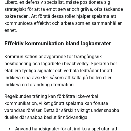
Libero, en defensiv specialist, måste positionera sig
strategiskt för att ta emot servar och gräva, ofta täckande
bakre raden. Att förstå dessa roller hjälper spelarna att
kommunicera effektivt och arbeta som en sammanhållen
enhet.
Effektiv kommunikation bland lagkamrater
Kommunikation är avgörande för framgångsrik
positionering och lagarbete i beachvolley. Spelarna bör
etablera tydliga signaler och verbala ledtrådar för att
indikera sina avsikter, såsom att kalla på bollen eller
indikera en förändring i formation.
Regelbunden träning kan förbättra icke-verbal
kommunikation, vilket gör att spelarna kan förutse
varandras rörelser. Detta är särskilt viktigt under snabba
dueller där snabba beslut är nödvändiga.
Använd handsignaler för att indikera spel utan att