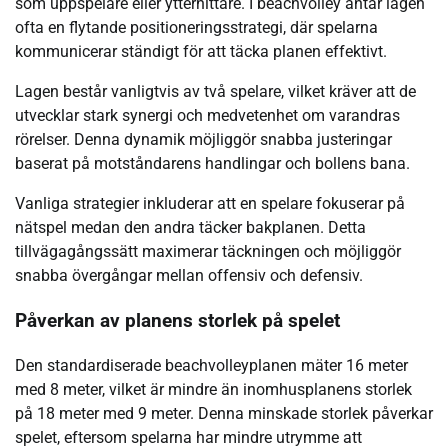
som uppspelare eller ytterhittare. I beachvolley antar lagen
ofta en flytande positioneringsstrategi, där spelarna
kommunicerar ständigt för att täcka planen effektivt.
Lagen består vanligtvis av två spelare, vilket kräver att de
utvecklar stark synergi och medvetenhet om varandras
rörelser. Denna dynamik möjliggör snabba justeringar
baserat på motståndarens handlingar och bollens bana.
Vanliga strategier inkluderar att en spelare fokuserar på
nätspel medan den andra täcker bakplanen. Detta
tillvägagångssätt maximerar täckningen och möjliggör
snabba övergångar mellan offensiv och defensiv.
Påverkan av planens storlek på spelet
Den standardiserade beachvolleyplanen mäter 16 meter
med 8 meter, vilket är mindre än inomhusplanens storlek
på 18 meter med 9 meter. Denna minskade storlek påverkar
spelet, eftersom spelarna har mindre utrymme att