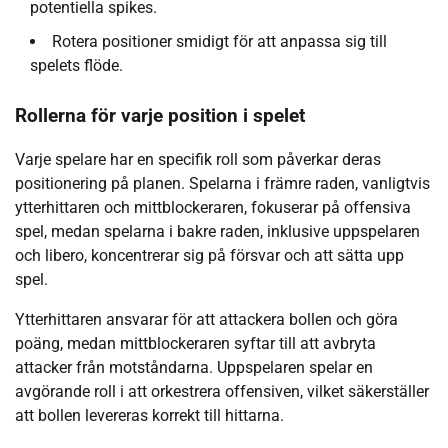
potentiella spikes.
Rotera positioner smidigt för att anpassa sig till
spelets flöde.
Rollerna för varje position i spelet
Varje spelare har en specifik roll som påverkar deras
positionering på planen. Spelarna i främre raden, vanligtvis
ytterhittaren och mittblockeraren, fokuserar på offensiva
spel, medan spelarna i bakre raden, inklusive uppspelaren
och libero, koncentrerar sig på försvar och att sätta upp
spel.
Ytterhittaren ansvarar för att attackera bollen och göra
poäng, medan mittblockeraren syftar till att avbryta
attacker från motståndarna. Uppspelaren spelar en
avgörande roll i att orkestrera offensiven, vilket säkerställer
att bollen levereras korrekt till hittarna.