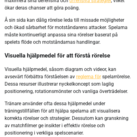
maximera sina defensiva och
offensiva strategier
, vilket
ökar deras chanser att göra poäng.
Å sin sida kan dålig rörelse leda till missade möjligheter
och ökad sårbarhet för motståndarens attacker. Spelarna
måste kontinuerligt anpassa sina rörelser baserat på
spelets flöde och motståndarnas handlingar.
Visuella hjälpmedel för att förstå rörelse
Visuella hjälpmedel, såsom diagram och videor, kan
avsevärt förbättra förståelsen av
reglerna för
spelarrörelse.
Dessa resurser illustrerar nyckelkoncept som laglig
positionering, rotationsmönster och vanliga överträdelser.
Tränare använder ofta dessa hjälpmedel under
träningstillfällen för att hjälpa spelarna att visualisera
korrekta rörelser och strategier. Dessutom kan granskning
av matchfilmer ge insikter i effektiv rörelse och
positionering i verkliga spelscenarier.