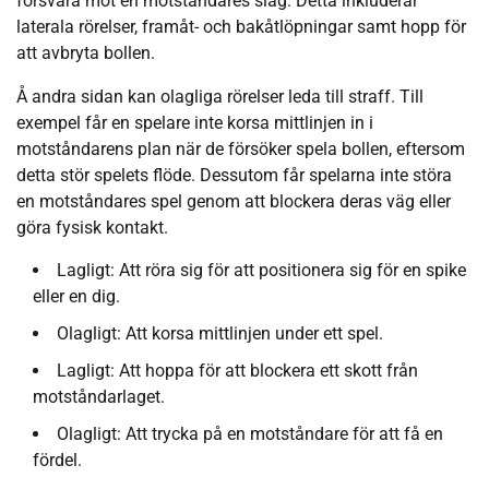
försvara mot en motståndares slag. Detta inkluderar
laterala rörelser, framåt- och bakåtlöpningar samt hopp för
att avbryta bollen.
Å andra sidan kan olagliga rörelser leda till straff. Till
exempel får en spelare inte korsa mittlinjen in i
motståndarens plan när de försöker spela bollen, eftersom
detta stör spelets flöde. Dessutom får spelarna inte störa
en motståndares spel genom att blockera deras väg eller
göra fysisk kontakt.
Lagligt: Att röra sig för att positionera sig för en spike
eller en dig.
Olagligt: Att korsa mittlinjen under ett spel.
Lagligt: Att hoppa för att blockera ett skott från
motståndarlaget.
Olagligt: Att trycka på en motståndare för att få en
fördel.