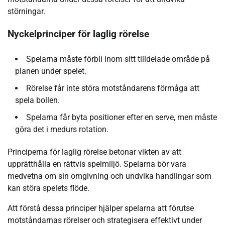
störningar.
Nyckelprinciper för laglig rörelse
Spelarna måste förbli inom sitt tilldelade område på
planen under spelet.
Rörelse får inte störa motståndarens förmåga att
spela bollen.
Spelarna får byta positioner efter en serve, men måste
göra det i medurs rotation.
Principerna för laglig rörelse betonar vikten av att
upprätthålla en rättvis spelmiljö. Spelarna bör vara
medvetna om sin omgivning och undvika handlingar som
kan störa spelets flöde.
Att förstå dessa principer hjälper spelarna att förutse
motståndarnas rörelser och strategisera effektivt under